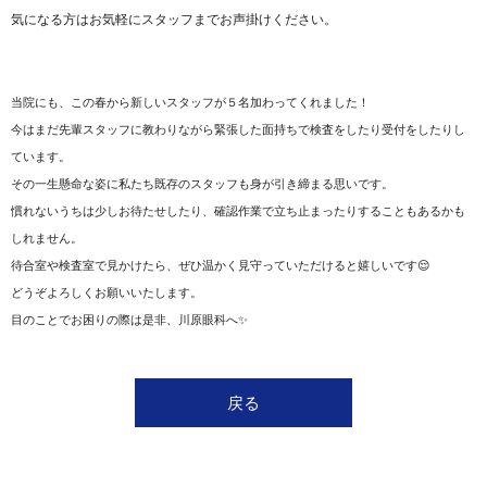
気になる方はお気軽にスタッフまでお声掛けください。
当院にも、この春から新しいスタッフが５名加わってくれました！
今はまだ先輩スタッフに教わりながら緊張した面持ちで検査をしたり受付をしたりし
ています。
その一生懸命な姿に私たち既存のスタッフも身が引き締まる思いです。
慣れないうちは少しお待たせしたり、確認作業で立ち止まったりすることもあるかも
しれません。
待合室や検査室で見かけたら、ぜひ温かく見守っていただけると嬉しいです😌
どうぞよろしくお願いいたします。
目のことでお困りの際は是非、川原眼科へ✨
戻る