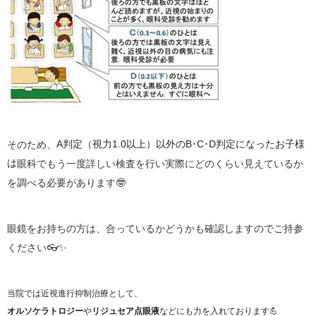
そのため、
A判定（視力1.0以上）以外のB･C･D判定になったお子様
は
眼科でもう一度詳しい検査を行い実際にどのくらい見えているか
を調べる必要があります🤓
眼鏡をお持ちの方は、合っているかどうかも確認しますのでご持参
ください👓✨
当院では近視進行抑制治療として、
オルソケラトロジー
や
リジュセア点眼液
などにも力を入れております💪