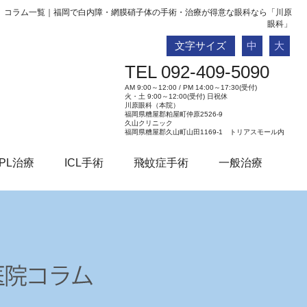
コラム一覧｜福岡で白内障・網膜硝子体の手術・治療が得意な眼科なら「川原
眼科」
文字サイズ
中
大
TEL 092-409-5090
AM 9:00～12:00 / PM 14:00～17:30(受付)
火・土 9:00～12:00(受付) 日祝休
川原眼科（本院）
福岡県糟屋郡粕屋町仲原2526-9
久山クリニック
福岡県糟屋郡久山町山田1169-1 トリアスモール内
PL治療
ICL手術
飛蚊症手術
一般治療