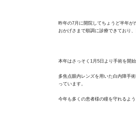
​昨年の7月に開院してちょうど半年
​おかげさまで順調に診療できており
本年はさっそく1月5日より手術を開
​多焦点眼内レンズを用いた白内障手
っています。
今年も多くの患者様の瞳を守れるよう