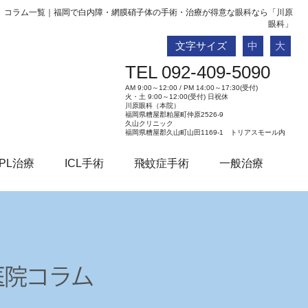
コラム一覧｜福岡で白内障・網膜硝子体の手術・治療が得意な眼科なら「川原
眼科」
文字サイズ
中
大
TEL 092-409-5090
AM 9:00～12:00 / PM 14:00～17:30(受付)
火・土 9:00～12:00(受付) 日祝休
川原眼科（本院）
福岡県糟屋郡粕屋町仲原2526-9
久山クリニック
福岡県糟屋郡久山町山田1169-1 トリアスモール内
PL治療
ICL手術
飛蚊症手術
一般治療