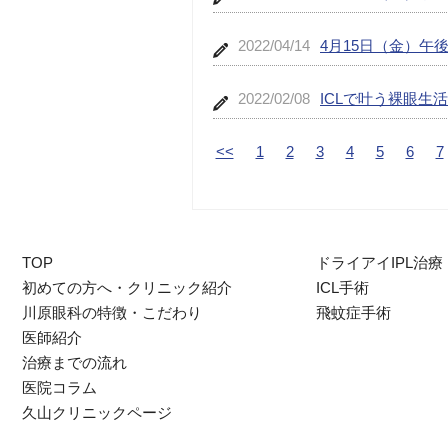
2022/04/14
4月15日（金）午
2022/02/08
ICLで叶う裸眼生活
<<
1
2
3
4
5
6
7
TOP
ドライアイIPL治療
初めての方へ・クリニック紹介
ICL手術
川原眼科の特徴・こだわり
飛蚊症手術
医師紹介
治療までの流れ
医院コラム
久山クリニックページ