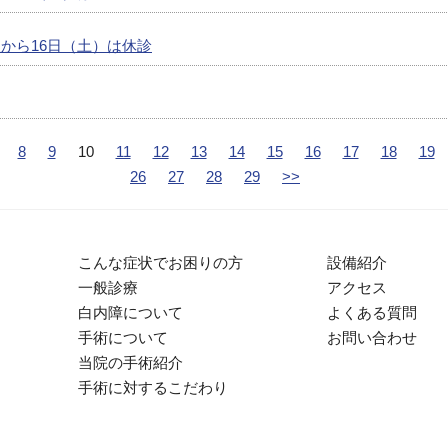
後から16日（土）は休診
8
9
10
11
12
13
14
15
16
17
18
19
26
27
28
29
>>
こんな症状でお困りの方
設備紹介
一般診療
アクセス
白内障について
よくある質問
手術について
お問い合わせ
当院の手術紹介
手術に対するこだわり