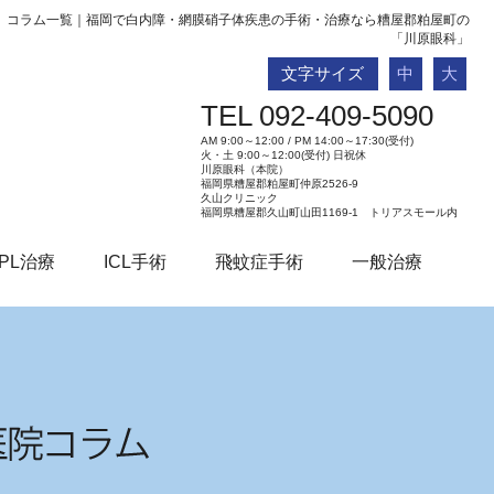
コラム一覧｜福岡で白内障・網膜硝子体疾患の手術・治療なら糟屋郡粕屋町の
「川原眼科」
文字サイズ
中
大
TEL 092-409-5090
AM 9:00～12:00 / PM 14:00～17:30(受付)
火・土 9:00～12:00(受付) 日祝休
川原眼科（本院）
福岡県糟屋郡粕屋町仲原2526-9
久山クリニック
福岡県糟屋郡久山町山田1169-1 トリアスモール内
PL治療
ICL手術
飛蚊症手術
一般治療