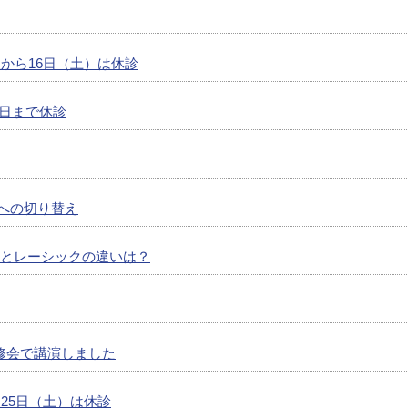
後から16日（土）は休診
5日まで休診
%への切り替え
Lとレーシックの違いは？
修会で講演しました
ら25日（土）は休診